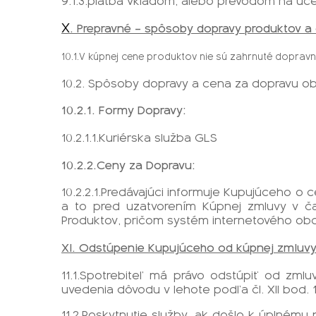
9.1.3.platba vkladom, alebo prevodom na úč
X
. Prepravné – spôsoby dopravy produktov a
10.1.V kúpnej cene produktov nie sú zahrnuté dopravn
10.2. Spôsoby dopravy a cena za dopravu o
10.2.1. Formy Dopravy:
10.2.1.1.Kuriérska služba GLS
10.2.2.Ceny za Dopravu:
10.2.2.1.Predávajúci informuje Kupujúceho 
a to pred uzatvorením Kúpnej zmluvy v č
Produktov, pričom systém internetového ob
XI. Odstúpenie Kupujúceho od kúpnej zmluv
11.1.Spotrebiteľ má právo odstúpiť od zml
uvedenia dôvodu v lehote podľa čl. XII bod. 
11.2.Poskytnutie služby, ak došlo k úplnému