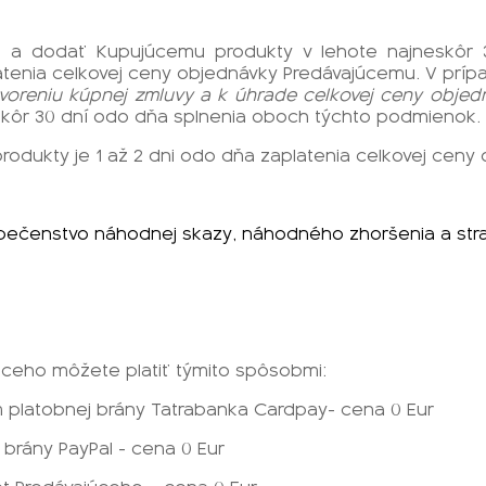
ávku a dodať Kupujúcemu produkty v lehote najneskôr
platenia celkovej ceny objednávky Predávajúcemu. V pr
atvoreniu kúpnej zmluvy a k úhrade celkovej ceny obje
kôr 30 dní odo dňa splnenia oboch týchto podmienok.
rodukty je 1 až 2 dni odo dňa zaplatenia celkovej cen
ezpečenstvo náhodnej skazy, náhodného zhoršenia a st
úceho môžete platiť týmito spôsobmi:
m platobnej brány Tatrabanka Cardpay- cena 0 Eur
 brány PayPal - cena 0 Eur