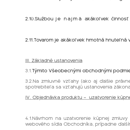
2.10.Službou
je najmä
akákoľvek
činnosť
2.11.Tovarom
je
akákoľvek
hmotná
hnuteľná
III. Základné ustanovenia
3.1.
Týmito Všeobecnými obchodnými podmi
3.2.Na zmluvné vzťahy (ako aj ďalšie práv
spotrebiteľa sa vzťahujú ustanovenia zákona
IV. Objednávka produktu –
uzatvorenie kúpn
4.1.Návrhom na uzatvorenie kúpnej zmluvy 
webového sídla Obchodníka, prípadne ďalší