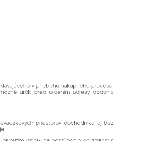
Predávajúceho v priebehu nákupného procesu,
 možné určiť pred určením adresy dodania
prevádzkových priestorov obchodníka aj bez
je:
 uplynutím lehoty na odstúpenie od zmluvy s