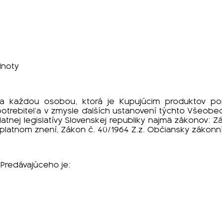
dnoty
k”) a každou osobou, ktorá je Kupujúcim produktov 
 spotrebiteľa v zmysle ďalších ustanovení týchto Vše
latnej legislatívy Slovenskej republiky najmä zákonov:
Zá
platnom znení, Zákon č. 40/1964 Z.z. Občiansky zákonní
 Predávajúceho je: