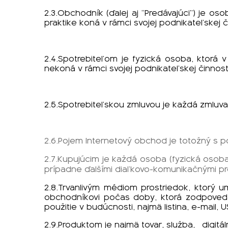
2.3.Obchodník (ďalej aj “Predávajúci”) je os
praktike koná v rámci svojej podnikateľskej č
2.4.Spotrebiteľom je fyzická osoba, ktorá 
nekoná v rámci svojej podnikateľskej činnost
2.5.Spotrebiteľskou zmluvou je každá zmluv
2.6.Pojem Internetový obchod je totožný s
2.7.Kupujúcim je každá osoba (fyzická osob
prípadne ďalšími diaľkovo-komunikačnými pr
2.8.Trvanlivým médiom prostriedok, ktorý 
obchodníkovi počas doby, ktorá zodpovedá
použitie v budúcnosti, najmä listina, e-mail,
2.9.Produktom je najmä tovar, služba,
digitá