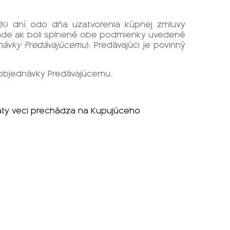
 30 dní odo dňa uzatvorenia kúpnej zmluvy
ípade ak boli splnené obe podmienky uvedené
dnávky Predávajúcemu
), Predávajúci je povinný
y objednávky Predávajúcemu.
raty veci prechádza na Kupujúceho