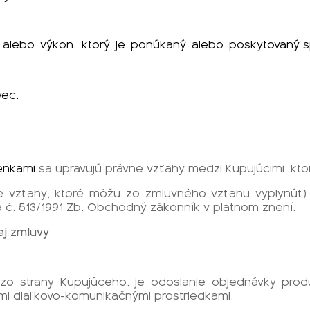
alebo
výkon,
ktorý
je
ponúkaný
alebo
poskytovaný sp
vec.
enkami
sa upravujú právne vzťahy medzi Kupujúcimi, kto
ne vzťahy, ktoré môžu zo zmluvného vzťahu vyplynúť) s
 č. 513/1991 Zb. Obchodný zákonník v platnom znení.
ej zmluvy
zo strany Kupujúceho, je odoslanie objednávky prod
mi diaľkovo-komunikačnými prostriedkami.