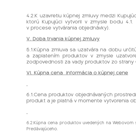
4.2.K uzavretiu kúpnej zmluvy medzi Kupu
ktorú Kupujúci vytvoril v zmysle bodu 4.1
v procese vytvárania objednávky).
V. Doba trvania kúpnej zmluvy
5.1.Kúpna zmluva sa uzatvára na dobu urči
a zaplatením produktov v zmysle uzatvor
zodpovednosti za vady produktov zo strany
VI. Kúpna cena
informácia o kúpnej cene
6.1.Cena produktov objednávaných prostred
produkt a je platná v momente vytvorenia o
6.2.Kúpna cena produktov uvedených na Webovom sí
Predávajúceho.