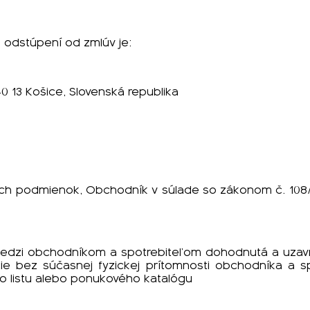
, odstúpení od zmlúv je:
40 13 Košice, Slovenská republika
ch podmienok, Obchodník v súlade so zákonom č. 108/20
 medzi obchodníkom a spotrebiteľom dohodnutá a uzav
ie bez súčasnej fyzickej prítomnosti obchodníka a spo
ho listu alebo ponukového katalógu