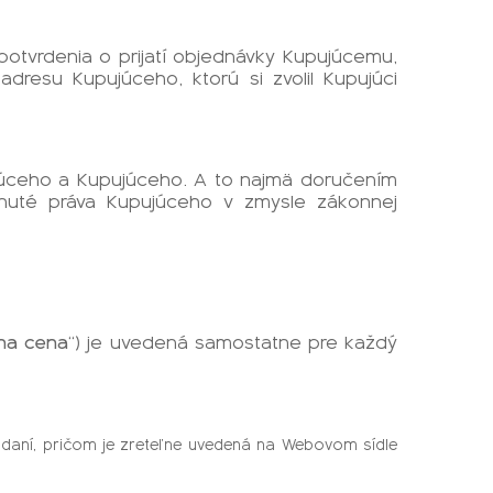
tvrdenia o prijatí objednávky Kupujúcemu,
dresu Kupujúceho, ktorú si zvolil Kupujúci
ajúceho a Kupujúceho. A to najmä doručením
knuté práva Kupujúceho v zmysle zákonnej
na cena
“) je uvedená samostatne pre každý
daní, pričom je zreteľne uvedená na Webovom sídle