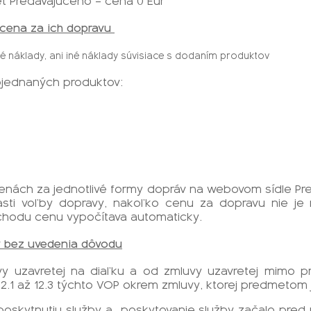
et Predávajúceho – cena 0 Eur
 cena za ich dopravu
é náklady, ani iné náklady súvisiace s dodaním produktov
bjednaných produktov:
o cenách za jednotlivé formy dopráv na webovom sídle 
asti voľby dopravy, nakoľko cenu za dopravu nie je
chodu cenu vypočítava automaticky.
y bez uvedenia dôvodu
uvy uzavretej na diaľku a od zmluvy uzavretej mimo 
12.1 až 12.3 týchto VOP okrem zmluvy, ktorej predmetom 
 poskytnutiu služby a
poskytovanie služby začalo pred