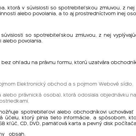
oba, ktorá v súvislosti so spotrebiteľskou zmluvou, z 
innosti alebo povolania, a to aj prostredníctvom inej oso
v súvislosti so spotrebiteľskou zmluvou, z nej vyplýva
i alebo povolania.
a bez ohľadu na právnu formu, ktorú uzatvára obchodní
 pojmom Elektronický obchod a s pojmom Webové sídlo.
a alebo právnická osoba), ktorá odoslala objednávku n
ostriedkami.
umožňuje spotrebiteľovi alebo obchodníkovi uchovávať 
 účelu, ktorý plnia tieto informácie, a spôsobom, k
 USB kľúč, CD, DVD, pamäťová karta a pevný disk počítača
lny
obsah.