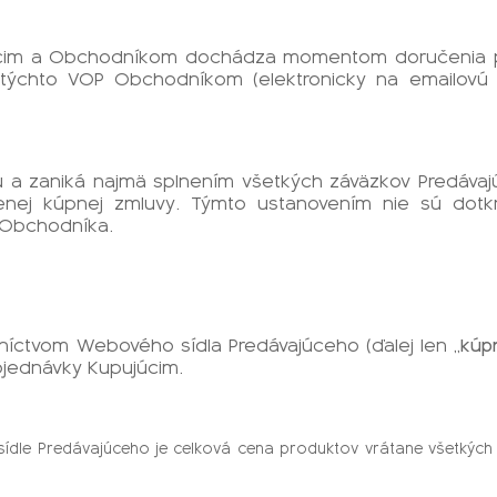
júcim a Obchodníkom dochádza momentom doručenia po
. týchto VOP Obchodníkom (elektronicky na emailovú a
tú a zaniká najmä splnením všetkých záväzkov Predáv
enej kúpnej zmluvy. Týmto ustanovením nie sú dot
 Obchodníka.
níctvom Webového sídla Predávajúceho (ďalej len „
kúp
bjednávky Kupujúcim.
dle Predávajúceho je celková cena produktov vrátane všetkých 