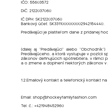
IČO: 55603572
DIČ: 2122037060
IČ DPH: SK2122037060
Bankový účet: SK3311000000002942154440.
Predávajúci je platiteľom dane z pridanej ho
(ďalej aj “Predávajúci” alebo “Obchodní
Predávajúceho, a ktorá vystupuje v pozícii
zákonov definujúcich spotrebiteľa, v rámci p
a o zmene a doplnení niektorých zákonov v 
1.2.Emailový kontakt a telefonický kontakt na
Email:
shop@hockeyfamilyfashion.com
Tel. č.: +421948452960