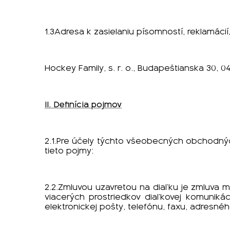
1.3Adresa k zasielaniu písomností, reklamácií
Hockey Family, s. r. o., Budapeštianska 30, 0
II. Definícia pojmov
2.1.Pre účely týchto všeobecných obchodný
tieto pojmy:
2.2.Zmluvou uzavretou na diaľku je zmluva
viacerých prostriedkov diaľkovej komunikác
elektronickej pošty, telefónu, faxu, adresné