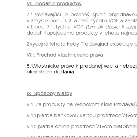
VII. Dodanie produktov
7.1.Predávajúci je povinný splniť objedn
v zmysle bodu 4.2. a násl. týchto VOP a za
v bode 7.1. týchto VOP
(tzn. ak došlo k uz
dodať Kupujúcemu produkty v lehote najnes
Zvyčajná lehota kedy Predávajúci expeduje p
VIII. Prechod vlastníckeho práva
8.1.Vlastnícke právo k predanej veci a neb
okamihom dodania.
IX. Spôsoby platby
9.1. Za produkty na Webovom sídle Predávaj
9.1.1.platba bankovou kartou prostredníctvo
9.1.2.platba online prostredníctvom platobnej