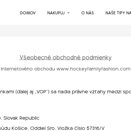
DOMOV
NAKUPUJ
O NÁS
NAŠE TIPY N
Všeobecné obchodné podmienky
Internetového obchodu www.hockeyfamilyfashion.com
ami (ďalej aj „VOP“) sa riadia právne vzťahy medzi s
, Slovak Republic
du Košice, Oddiel Sro, Vložka číslo 57316/V