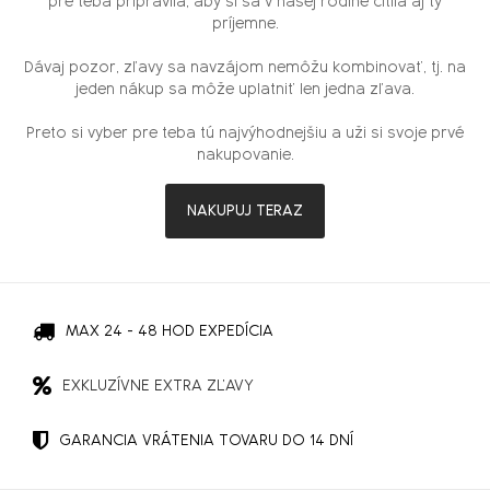
pre teba pripravila, aby si sa v našej rodine cítila aj ty
príjemne.
Dávaj pozor, zľavy sa navzájom nemôžu kombinovať, tj. na
jeden nákup sa môže uplatniť len jedna zľava.
Preto si vyber pre teba tú najvýhodnejšiu a uži si svoje prvé
nakupovanie.
NAKUPUJ TERAZ
MAX 24 - 48 HOD EXPEDÍCIA
EXKLUZÍVNE EXTRA ZĽAVY
GARANCIA VRÁTENIA TOVARU DO 14 DNÍ