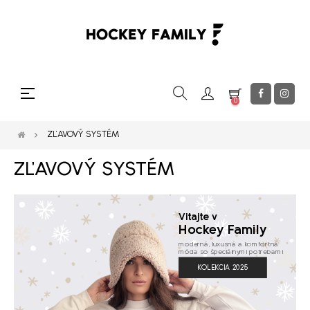
Toggle
☰
0
navigation
ZĽAVOVÝ SYSTÉM
ZĽAVOVÝ SYSTÉM
Vitajte v
Hockey Family
moderná, luxusná a komfortná
móda so špeciálnymi potrebami
KOLEKCIA 2025