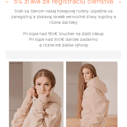
5% zľava za registráciu členstva
Staň sa členom našej hokejovej rodiny, úspešne sa
zaregistruj a získavaj skvelé vernostné zľavy, kupóny a
rôzne darčeky:
Pri kúpe nad 150€ Voucher na ďalší nákup
Pri kúpe nad 300€ darček zadarmo
a rôzne iné ďalšie výhody